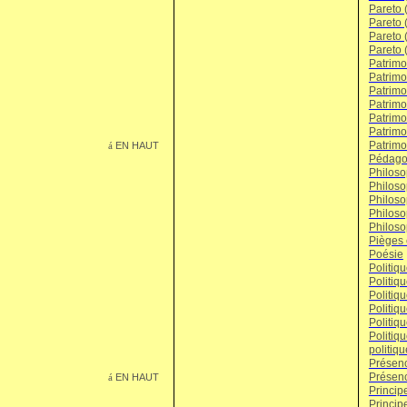
Pareto 
Pareto 
Pareto 
Pareto 
Patrimo
Patrimoi
Patrimoi
Patrimo
Patrimo
Patrimo
Patrimo
EN HAUT
á
Pédago
Philoso
Philoso
Philoso
Philos
Philoso
Pièges 
Poésie
Politiq
Politiq
Politiqu
Politiqu
Politiqu
Politiq
politiqu
Présen
Présenc
EN HAUT
á
Princip
Princip