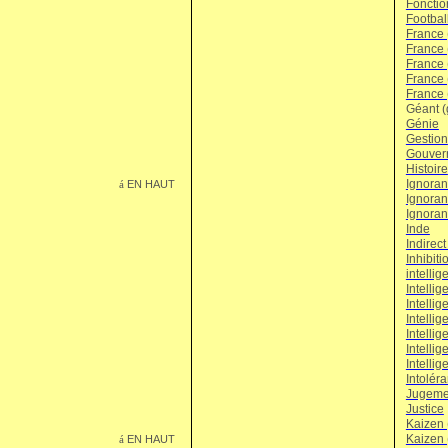
Fonctio
Footbal
France (
France 
France 
France 
France 
Géant (
Génie
Gestion
Gouver
Histoire
Ignora
EN HAUT
á
Ignoran
Ignoran
Inde
Indirect
Inhibiti
intellig
Intellig
Intellig
Intellig
Intellig
Intelli
Intellig
Intolér
Jugeme
Justice
Kaizen 
Kaizen 
EN HAUT
á