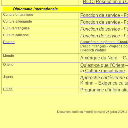
-
RCC (Résolution du Co
Diplomatie internationale
Culture britannique
Fonction de service - F
Culture allemande
Fonction de service
-
Fo
Culture française
Fonction de service - F
Culture italienne
Fonction de service - F
Europe
Caractère européen du Chanti
L’espoir français
-
Projet de po
Friedrich Wöhler
Monde
-
Amérique du Nord
C
Orient
Qu’est-ce que l’Orient
la
Culture musulmane
Japon
Approche cartésienne d
Kininn –
Exigence cultu
Chine
Programme d’information
Document créé ou modifié le
mardi 28 juillet 2026
à