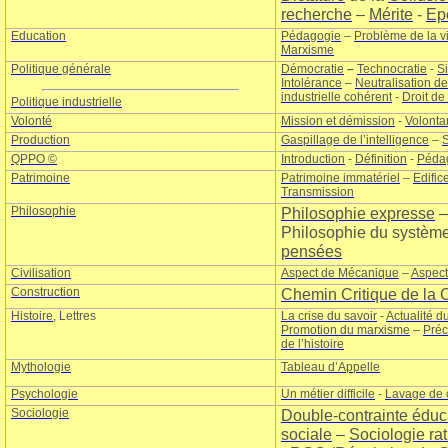
recherche
–
Mérite
-
Ep
Education
Pédagogie
–
Problème de la v
Marxisme
Politique générale
Démocratie
–
Technocratie
-
S
Intolérance
–
Neutralisation d
industrielle cohérent
-
Droit d
Politique industrielle
Volonté
Mission et démission
-
Volonta
Production
Gaspillage de l’intelligence
–
S
QPPO
©
Introduction
-
Définition
-
Péda
Patrimoine
Patrimoine immatériel
–
Edific
Transmission
Philosophie
Philosophie expresse
Philosophie du systèm
pensées
Civilisation
Aspect de Mécanique
–
Aspec
Construction
Chemin Critique de la 
Histoire
, Lettres
La crise du savoir
-
Actualité d
Promotion du marxisme
–
Préc
de l’histoire
Mythologie
Tableau d’Appelle
Psychologie
Un métier difficile
-
Lavage de
Sociologie
Double-contrainte éduc
sociale
–
Sociologie rat