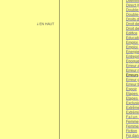
Dilemme
Direct 
Double-
Double-
Droits 
Droit d
EN HAUT
á
Droit d
Edifice
Educat
Emploi
Emploi
Energi
Entrepr
Epoque
Erreur 
Erreur r
Erreurs
Erreur 
Erreur f
Espoir
Etapes 
Etapes 
Exclusi
Extrême
Extrémi
Falun
Femme
Femme (
Fiction
Foi dans