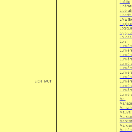
Laïcité
Libérat
Libérati
Liberté 
LME (lo
Logique 
Logique
logique
Loi des
Lois
Lumièr
Lumière
Lumière
Lumière
Lumière
Lumière
Lumièr
Lumière
Lumière
EN HAUT
á
Lumièr
Lumière
Lumière
Mal
Managem
Mauvais
Mauvais
Marxism
Marxism
Marxism
Mathéma