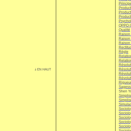
Principe
Product
Producti
Product
Psycholo
QPPO © 
Qualité
Raison (
Raison 
Raison 
Rectitu
Règle
Relati
Relatio
Résolut
Résolut
EN HAUT
á
Révolut
Révolut
Rigueu
Sagess
Shen Yu
Simplis
Simplis
Simula
Sociolog
Sociolo
Sociolo
Sociolo
Sociolo
Sociolo