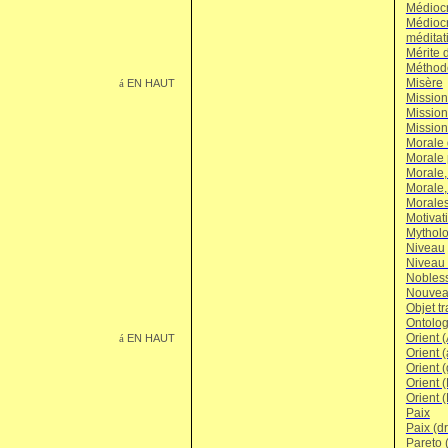
Médiocr
Médiocr
méditat
Mérite 
Méthode
Misère
EN HAUT
á
Mission
Mission
Mission
Morale 
Morale 
Morale, 
Morale,
Morales
Motivat
Mytholo
Niveau
Niveau 
Nobless
Nouvea
Objet tr
Ontolog
Orient 
EN HAUT
á
Orient 
Orient 
Orient (
Orient 
Paix
Paix (d
Pareto 