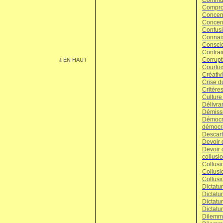
Commun
Compro
Concent
Concent
Confus
Connai
Consci
Contrair
Corrupt
EN HAUT
á
Courtoi
Créativi
Crise d
Critères
Culture
Délivran
Démiss
Démocr
démocr
Descart
Devoir 
Devoir
collusio
Collusi
Collusi
Collusi
Dictatu
Dictatur
Dictatur
Dictatur
Dilemme