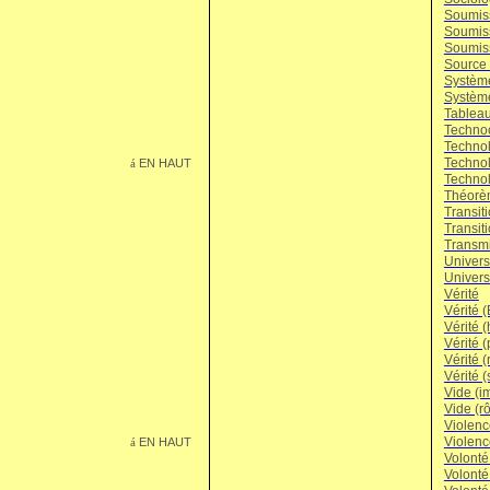
Soumiss
Soumis
Soumiss
Source 
Systèm
Système
Tableau
Technoc
Technol
Technol
EN HAUT
á
Technol
Théorè
Transiti
Transiti
Transm
Universi
Univers
Vérité
Vérité (
Vérité (
Vérité (
Vérité (
Vérité 
Vide (i
Vide (rô
Violenc
Violence
EN HAUT
á
Volonté
Volonté