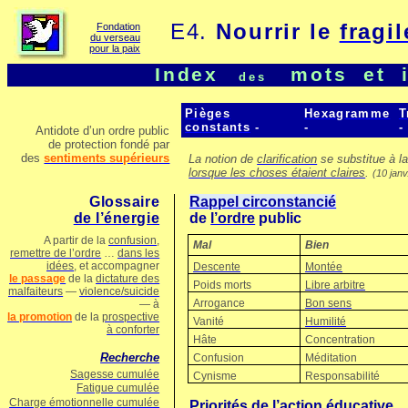
E4.
Nourrir le
fragil
Fondation
du verseau
pour la paix
Index
mots
et
des
Pièges
Hexagramme
T
constants
-
-
-
Antidote d’un ordre public
de protection fondé par
des
sentiments supérieurs
La notion de
clarification
se substitue à l
lorsque les choses étaient claires
.
(10 janv
Glossaire
Rappel circonstancié
de l’énergie
de
l’ordre
public
A partir de la
confusion
,
Mal
Bien
remettre de l’ordre
…
dans les
idées
, et accompagner
Descente
Montée
le passage
de la
dictature des
Poids morts
Libre arbitre
malfaiteurs
—
violence/suicide
Arrogance
Bon sens
— à
la promotion
de la
prospective
Vanité
Humilité
à conforter
Hâte
Concentration
Recherche
Confusion
Méditation
Sagesse cumulée
Cynisme
Responsabilité
Fatigue cumulée
Charge émotionnelle cumulée
Priorités
de
l’action éducative