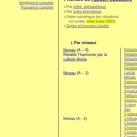
Négligence cumulée
è
Par
ordre
alphabétique
Puissance cumulée
è
Par
ordre thématique
è
Ordre numérique des situations
(ci-contre,
mise à jour 2023
)
è
Sigles et principes inédits
§
Par niveaux
Niveau
(A – 0)
Rétablir
Rétablir l’harmonie par la
Rétabli
culture divine
Rétablir
Rétablir
Rétablir
Niveau
(A – 1)
Laïcité
Morale
Patrimo
Religio
Syndica
Taliban
Violenc
Yi-king
Zen
5 pilier
Niveau (A – 2)
Chômage
Chrétie
Chronol
Clichés