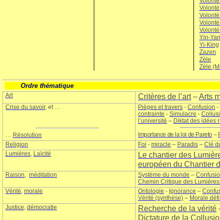
Volonté
Volonté
Volonté
Volonté
Volonté
Yin-Ya
Yi-King
Zazen
Zèle
Zèle (Mi
Ordre thématique
Art
Critères de l’art
–
Arts m
Crise du savoir
, et …
Pièges et travers
-
Confusion
-
contrainte
-
Simulacre
-
Collus
l’université
–
Diktat des idées 
Importance de la loi de Pareto
–
…
Résolution
Religion
Foi
-
miracle
–
Paradis
–
Clé d
Lumières
,
Laïcité
Le chantier des Lumièr
européen du Chantier 
Raison
,
méditation
Système du monde
–
Confusi
Chemin Critique des Lumières
Vérité
,
morale
Ontologie
-
Ignorance
–
Confus
Vérité (synthèse)
–
Morale défi
Justice
,
démocratie
Recherche de la vérité
Dictature
de la
Collusi