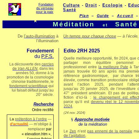
Fondation
Culture
-
Droit
-
Ecologie
-
Educ
du verseau
Santé
pour la paix
Plan
–
Guide
–
Accueil
–
Méditation
Santé
et
De
l’auto-illumination
à
Un temps pour chaque chose
— à l’école, 
l’illumination
Fondement
Edito 2RH 2025
du
P.F.S.
Quelle meilleure opportunité, fin 2024, que 
partager mon équilibre personnel 
La découverte des
cercles
professionnel entre
la meilleure Pate
à Tar
de
Van ALLEN
, dans les
jamais trouvée 60 ans après ma premiè
années 50, donne à la
référence gastronomique,
par chance tr
promotion de la cosmologie
élevée, comme transition protocolaire oblig
chinoise traditionnelle, le
avant l’action 2025, pendant l’attent
fondement scientifique
qui
jusqu’au 20 janvier 2025, de l’investiture 
lui faisait défaut jusqu’au
47° président américain. Et pas de politiq
20° siècle.
fiction d’ici-là :
le changement est effecti
parce qu’il est
devenu réel le 12 novemb
Recherche
2024
.
Ordre rectifié
(24 nov. 2024)
La
prétention à l’ordre
—
§
Approche motivée
d’actualité
— m’oblige à
de la méditation
remplacer
par
Le
Zen
n’est
pas ennemi de la pensée
ma
« elevation.htm »,
de l’agitation
.
l’ancien fichier