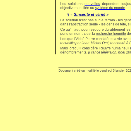
Les solutions
nouvelles
dépendent toujo
objectivement liée au
système du monde
.
§
«
Sincérité et vérité
»
La solution n’est pas sur le terrain - les ge
dans l’
abstraction
seule - les gens de tête, s’
Ce qu’il faut, pour résoudre durablement les
porte un nom : c’est la
recherche honnête
de
Lorsque l’Abbé Pierre considère sa vie avec 
recueillis par Jean-Michel
Orsi
, rencontré à 
Mais lorsqu’il considère l’œuvre humaine, il
dénombrements
.
(France télévision, noël 20
Document créé ou modifié le
vendredi 3 janvier 20