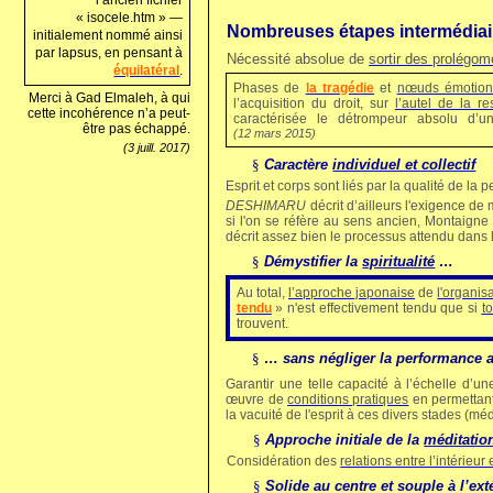
« isocele.htm » —
Nombreuses étapes intermédiai
initialement nommé ainsi
par lapsus, en pensant à
Nécessité absolue de
sortir des prolégo
équilatéral
.
Phases de
la tragédie
et
nœuds émotion
Merci à Gad Elmaleh, à qui
l’acquisition du droit, sur
l’autel de la re
cette incohérence n’a peut-
caractérisée le détrompeur absolu d’
être pas échappé.
(12 mars 2015)
(3 juill. 2017)
§
Caractère
individuel et collectif
Esprit et corps sont liés par la qualité de la
DESHIMARU
décrit d’ailleurs l'exigence d
si l'on se réfère au sens ancien, Montaigne 
décrit assez bien le processus attendu dans
§
Démystifier la
spiritualité
…
Au total,
l’approche japonaise
de
l'organis
tendu
» n'est effectivement tendu que si
to
trouvent.
§
… sans négliger la performance 
Garantir une telle capacité à l’échelle d’
œuvre de
conditions pratiques
en permettant 
la vacuité de l'esprit à ces divers stades (mé
§
Approche initiale de la
méditatio
Considération des
relations entre l’intérieur 
§
Solide au centre et souple à l’ext