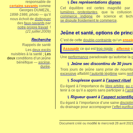
responsable de
§
Des représentations
dignes
certains savants
comme
Cet équilibre est certes magnifié pa
Georges
DUMEZIL,
lumières protestantes
, que la collusion
1898‑1986, photo —
qu’il
commerce indigne
de science et techn
nous échoit de
distinguer
se dispute froidement le commerce
.
des
faux‑savants
par
notre propre travail
!
(21 juillet 2009)
Jeûne et santé, options de prin
Recherche
C’est de cette
double-contrainte
qu’un
ensei
Rappels de santé
Assouplir
ce qui est
trop rigide
;
affermir
c
Les
deux excès
nuisibles à la santé
; Les
Une
performance
paradoxale qu’autorise la
deux
c
onditions d’un jeûne
bénéfique —
ascèse
,
Jeûne sec discontinu de 30 jours 
§
durée
.
Trois jours de jeûne
sans prise de nourritu
excessive
affaiblit
l’autorité légitime
sans
ren
§
Souplesse quant à
l’aspect rituel
Eu égard à l’importance du
libre arbitre
,
au c
tenir à ce qu’il a appris sans participer à
l’am
§
Rigueur quant à
l’aspect scientifi
Eu égard à l’importance d’une saine
discipli
du drainage pour accompagner
l’effet purif
Document créé ou modifié le
mercredi 28 avril 202