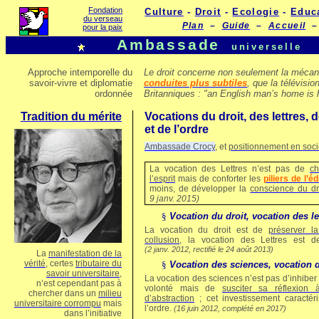
Fondation
Culture
-
Droit
-
Ecologie
-
Educ
du verseau
Plan
–
Guide
–
Accueil
–
pour la paix
Ambassade
universelle
Approche intemporelle du
Le droit concerne non seulement la mécan
savoir-vivre et diplomatie
conduites plus subtiles
, que la télévisi
ordonnée
Britanniques : "an English man’s home
is
Tradition du mérite
Vocations du droit, des lettres, 
et de l’ordre
Ambassade Crocy
, et
positionnement en soci
La vocation des Lettres
n’est pas de
ch
l’esprit
mais de conforter les
piliers de l’éd
moins, de développer la
conscience du dr
9 janv. 2015)
§
Vocation du droit, vocation des le
La vocation du droit
est de
préserver la
collusion
, la vocation des Lettres est 
(2 janv. 2012, rectifié le 24 août 2013)
La
manifestation de la
vérité
, certes
tributaire du
§
Vocation des sciences, vocation d
savoir universitaire
,
L
a vocation des sciences
n’est pas d’inhibe
n’est cependant pas à
volonté mais de
susciter sa réflexion
chercher dans un
milieu
d’abstraction
; cet investissement caractér
universitaire corrompu
mais
l’ordre.
(16 juin 2012, complété en 2017)
dans l’initiative