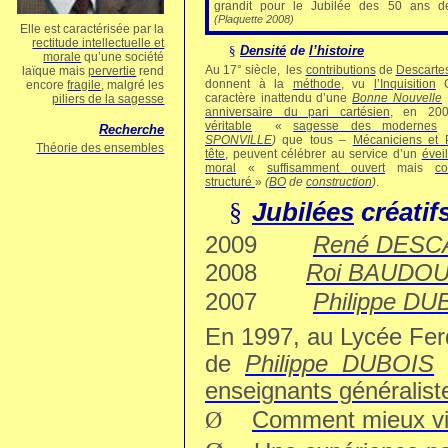
grandit pour le Jubilée des 50 ans de
(Plaquette 2008)
Elle est caractérisée par la
rectitude intellectuelle et
§
Densité
de
l’histoire
morale
qu’une société
Au 17° siècle,
les
contributions
de
Descarte
laïque mais
pervertie
rend
donnent à la
méthode
, vu
l’Inquisition
C
encore
fragile
, malgré les
caractère inattendu d’une
Bonne Nouvelle
piliers de la sagesse
anniversaire du pari cartésien
, en 200
véritable
«
sagesse des modernes
Recherche
SPONVILLE
)
que tous –
Mécaniciens et 
Théorie des ensembles
tête
, peuvent célébrer au service d’un
éveil
moral
«
suffisamment ouvert
mais
co
structuré
»
(
BO
de
construction
)
.
Jubilées
créatif
§
2009
René
DESC
2008
Roi
BAUDOU
2007
Philippe
DUB
En 1997, au Lycée Fer
de
Philippe DUBOIS
t
enseignants généralist
Ø
Comment mieux viv