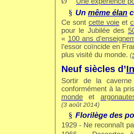
Ø
Une expérience po
Un
même élan
c
§
Ce sont
cette voie
et
c
pour le Jubilée des
5
«
100 ans d’enseignem
l’essor coïncide en Fr
plus visité du monde.
(
Neuf
siècles d’
I
Sortir de la cavern
conformément à la pri
monde
et
argonaute
(3 août 2014)
Florilège des p
§
1929 - Ne reconnaît p