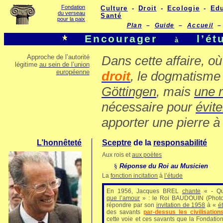
Fondation
Culture
-
Droit
-
Ecologie
-
Edu
du verseau
Santé
pour la paix
Plan
–
Guide
–
Accueil
–
Encourager
l’ét
à
Approche de l’autorité
Dans cette affaire, o
légitime
au sein de l’union
européenne
droit
, le dogmatisme 
Göttingen
, mais
une r
nécessaire pour
évit
apporter une pierre à 
L’honnêteté
Sceptre
de la
responsabilité
Aux rois et
aux poètes
§
Réponse du Roi au Musicien
La
fonction incitation
à
l’étude
En 1956, Jacques BREL
chante
« - Qu
que l’amour
»
: le
Roi BAUDOUIN
(Photo
répondre par son
invitation de 1958
à «
é
des savants
par-dessus les civilisation
cette voie et ces savants que la Fondati