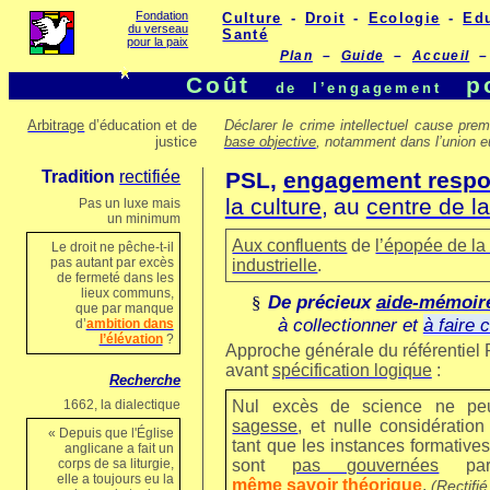
Fondation
Culture
-
Droit
-
Ecologie
-
Ed
du verseau
Santé
pour la paix
Plan
–
Guide
–
Accueil
–
Coût
p
de
l’engagement
Arbitrage
d’éducation et de
Déclarer le crime intellectuel cause prem
justice
base objective
, notamment dans l’union 
Tradition
rectifiée
PSL,
engagement respo
la culture
,
au
centre de la
Pas un luxe mais
un minimum
Aux confluents
de
l’épopée de la
Le droit ne pêche-t-il
pas autant par excès
industrielle
.
de fermeté dans les
lieux communs,
De précieux
aide-mémoir
§
que par manque
à collectionner et
à faire 
d’
ambition dans
l’élévation
?
Approche générale du référentiel
avant
spécification logique
:
Recherche
1662, la dialectique
Nul excès de science ne pe
sagesse
, et nulle considératio
« Depuis que l'Église
tant que les instances formative
anglicane a fait un
corps de sa liturgie,
sont
pas gouvernées
p
elle a toujours eu la
même savoir théorique
.
(Rectifi