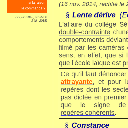
(16 nov. 2014, rectifié le
si la raison
le commande
?
Lente dérive
(E
§
(23 juin 2016, rectifié le
3 juin 2018)
L’affaire du collège Sé
double-contrainte
d’une
comportements déviants
filmé par les caméras
sens, en effet, que si 
que l’école laïque est 
Ce qu’il faut dénoncer
attrayante
, et pour l
repères dont les sectes
pas dictée en premier 
que le signe de l
repères cohérents
.
Constance
§