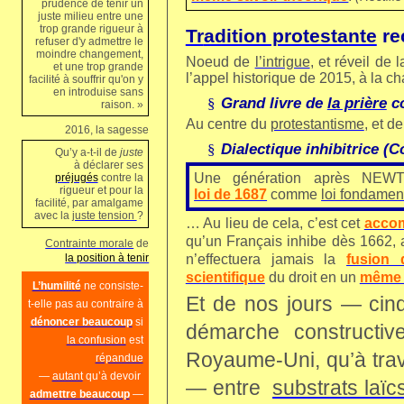
prudence de tenir un
juste milieu entre une
trop grande rigueur à
Tr
adition protestante
rec
refuser d'y admettre le
moindre changement,
Noeud de
l’intrigue
, et réveil de 
et une trop grande
l’appel historique de 2015, à la 
facilité à souffrir qu'on y
en introduise sans
Grand livre de
la prière
c
§
raison. »
Au centre
du
protestantisme
, et de
2016,
la sagesse
Dialectique inhibitrice (C
§
Qu’y a-t-il de
juste
à déclarer ses
Une génération après NEWTON
préjugés
contre la
rigueur et pour la
loi de 1687
comme
loi fondamen
facilité, par amalgame
avec la
juste tension
?
… Au lieu de cela, c’est cet
accom
qu’un Français inhibe dès 1662, a
Contrainte morale
de
la position à tenir
n’effectuera jamais la
fusion 
scientifique
du droit en un
même 
L’humilité
ne consiste-
Et de nos jours — cin
t-elle pas au contraire à
dénoncer beaucoup
si
démarche construct
la confusion
est
Royaume-Uni, qu’à tra
répandue
—
autant
qu’à devoir
— entre
substrats laïcs
admettre beaucoup
—