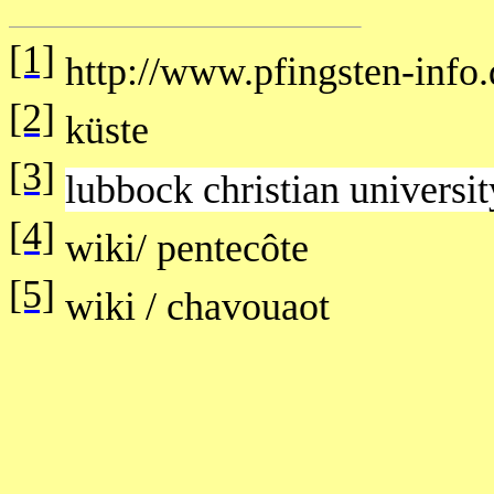
[1]
http://www.pfingsten-info
[2]
küste
[3]
lubbock christian universit
[4]
wiki/ pentecôte
[5]
wiki / chavouaot