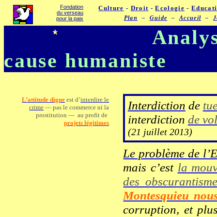
Fondation
Culture
-
Droit
-
Ecologie
-
Educat
du verseau
Plan
–
Guide
–
Accueil
–
J
pour la paix
Analy
cause humaniste
L’attitude digne
est d’
interdire le
Interdiction
de
tu
crime
— pas le commerce ni la
prostitution — au profit de
interdiction
de vo
projets légitimes
(21 juillet 2013)
Le problème de l’
mais c’est
la mouv
des obscurantisme
Montesquieu nous 
corruption, et pl