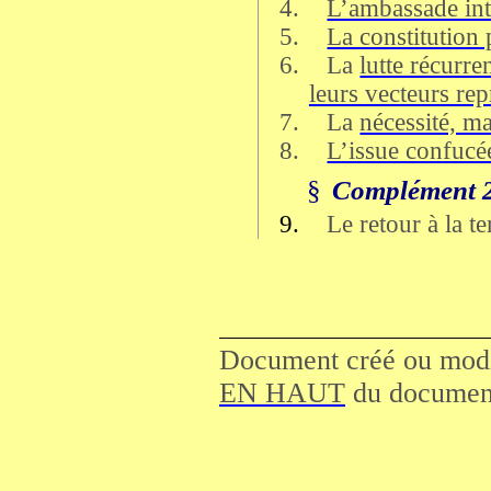
4.
L’ambassade in
5.
La constitution
6.
La
lutte récurre
leurs vecteurs rep
7.
La
nécessité, ma
8.
L’issue confuc
§
Complément 
9.
Le retour à la t
Document créé ou modi
EN HAUT
du documen