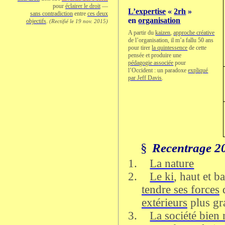
pour
éclairer le droit
—
L’expertise
«
2rh
»
sans contradiction
entre
ces deux
en
organisation
objectifs
.
(Rectifié le 19 nov. 2015)
A partir du
kaizen
,
approche créative
de l’organisation, il m’a fallu 50 ans
pour tirer
la quintessence
de cette
pensée et produire une
pédagogie associée
pour
l’Occident : un paradoxe
expliqué
par Jeff Davis
.
§
Recentrage 2
1.
La nature
2.
Le ki
, haut et b
tendre ses forces
extérieurs
plus gr
3.
La société bien