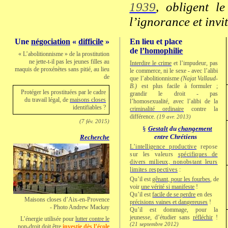
1939
, obligent l
l’ignorance et invi
Une
négociation
«
difficile
»
En lieu et place
de
l’homophilie
« L’abolitionnisme » de la prostitution
ne jette-t-il pas les jeunes filles au
Interdire le crime
et l’impudeur, pas
maquis de proxénètes sans pitié, au lieu
le commerce, ni le sexe - avec l’alibi
de
que l’abolitionnisme
(
Najat Vallaud-
B.
)
est plus facile à formuler ;
Protéger les prostituées par le cadre
grandir le droit - pas
du travail légal, de
maisons closes
l’homosexualité, avec l’alibi de la
identifiables ?
criminalité ordinaire
contre la
différence.
(19 avr. 2013)
(7 fév. 2015)
§
Gestalt
du
changement
entre Chrétiens
Recherche
L’intelligence productive
repose
sur les valeurs
spécifiques de
divers milieux, nonobstant leurs
limites respectives
:
Qu’il est
gênant, pour les fourbes
, de
voir
une vérité si manifeste
!
Qu’il est
facile de se perdre
en des
Maisons closes d’Aix-en-Provence
précisions vaines et dangereuses
!
- Photo Andrew Mackay
Qu’il est dommage, pour la
jeunesse, d’étudier sans
réfléchir
!
L’énergie utilisée pour
lutter contre le
(21 septembre 2012)
non‑droit
doit être
investie dès l’école